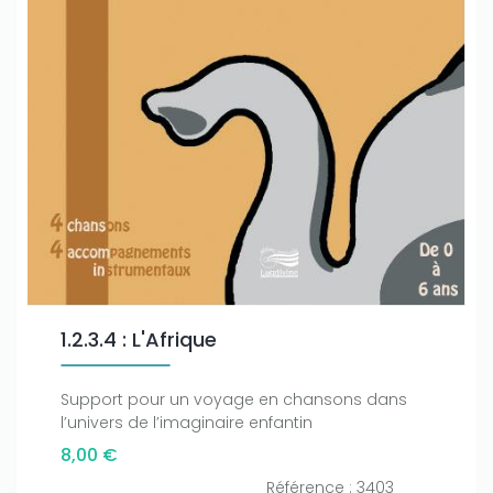
Only play at
Joo casino
if you really want to win a huge
1.2.3.4 : L'Afrique
amount on your credits!
Support pour un voyage en chansons dans
l’univers de l’imaginaire enfantin
8,00 €
Référence : 3403