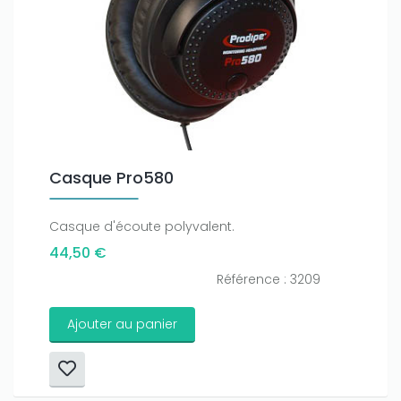
Only play at
Joo casino
if you really want to win a huge
amount on your credits!
Casque Pro580
Casque d'écoute polyvalent.
44,50 €
Référence : 3209
Ajouter au panier