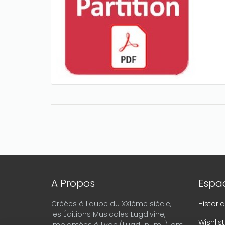
A Propos
Espac
Créées à l'aube du XXIème siècle,
Histor
les Éditions Musicales Lugdivine,
Wishlist