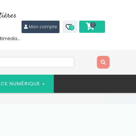
ières
0
Mon compte
0
ltimédia…
ACE NUMÉRIQUE