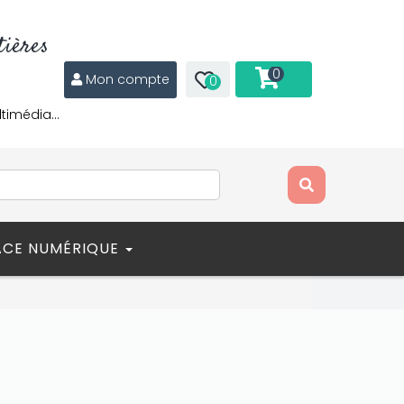
ières
0
Mon compte
0
ltimédia…
ACE NUMÉRIQUE