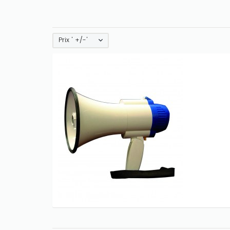
Prix ' +/-'