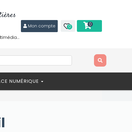
ières
0
Mon compte
0
ltimédia…
ACE NUMÉRIQUE
l