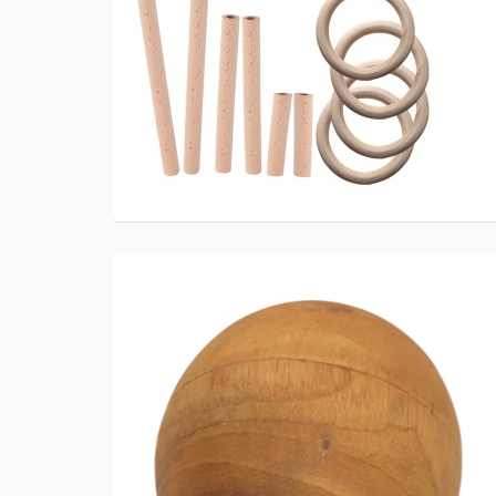
Only play at
Joo casino
if you really
want to win a huge amount on your
credits!