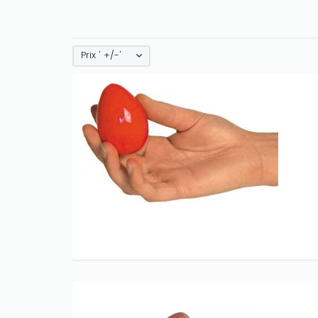
Prix ' +/-'