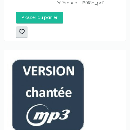
Référence : tl6018h_pdf
Ajouter au panier
Only play at
Joo casino
if you really want to win a huge
amount on your credits!