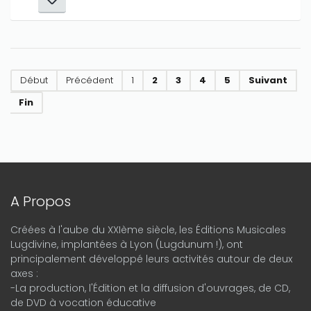
Début
Précédent
1
2
3
4
5
Suivant
Fin
A Propos
Créées à l'aube du XXIème siècle, les Éditions Musicales
Lugdivine, implantées à Lyon (Lugdunum !), ont
principalement développé leurs activités autour de deux
axes :
-La production, l'Édition et la diffusion d'ouvrages, de CD,
de DVD à vocation éducative