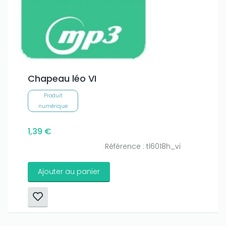
Chapeau léo VI
Produit
numérique
1,39 €
Référence : tl6018h_vi
Ajouter au panier