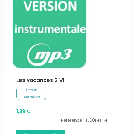
Les vacances 2 VI
Produit
numérique
1,39 €
Référence : TL6017H_VI