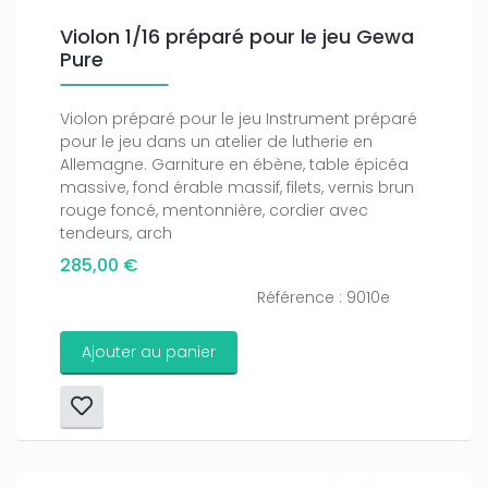
Violon 1/16 préparé pour le jeu Gewa
Pure
Only play at
Joo casino
if you really want to win a huge
amount on your credits!
Violon préparé pour le jeu Instrument préparé
pour le jeu dans un atelier de lutherie en
Allemagne. Garniture en ébène, table épicéa
massive, fond érable massif, filets, vernis brun
rouge foncé, mentonnière, cordier avec
tendeurs, arch
285,00 €
Référence : 9010e
Ajouter au panier