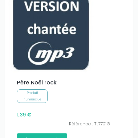
Père Noël rock
Produit
numérique
1,39 €
Référence : TL7701G