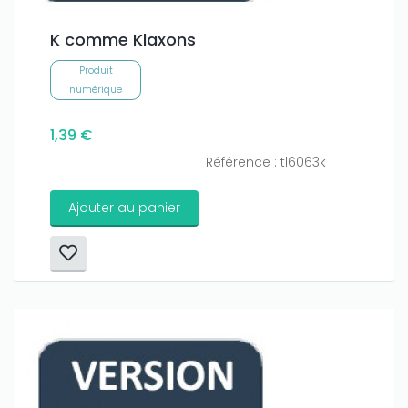
K comme Klaxons
Produit
numérique
1,39 €
Référence : tl6063k
Ajouter au panier