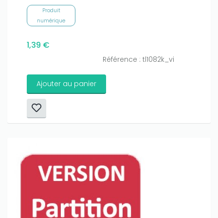
Produit
numérique
1,39 €
Référence : tl1082k_vi
Ajouter au panier