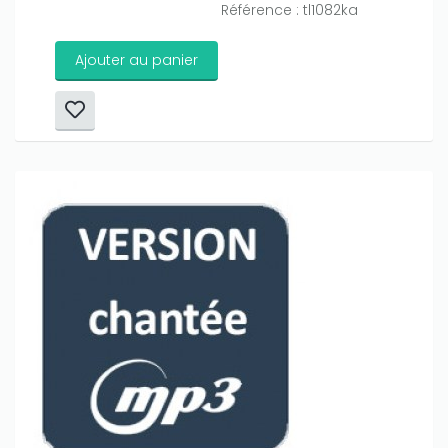
Référence : tl1082ka
Ajouter au panier
Only play at
Joo casino
if you really want to win a huge
amount on your credits!