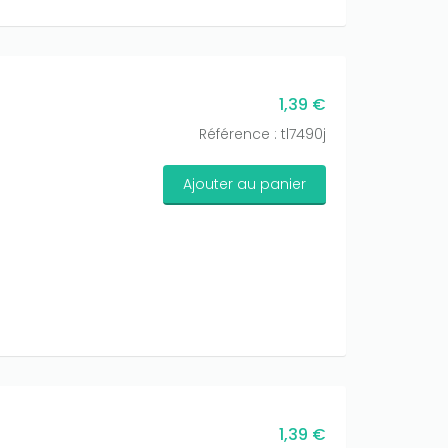
1,39 €
Référence : tl7490j
Ajouter au panier
1,39 €