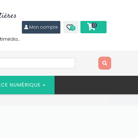
ières
0
Mon compte
0
ltimédia…
ACE NUMÉRIQUE