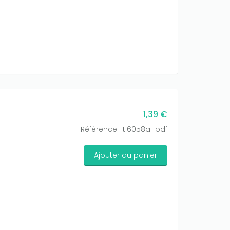
1,39 €
Référence : tl6058a_pdf
Ajouter au panier