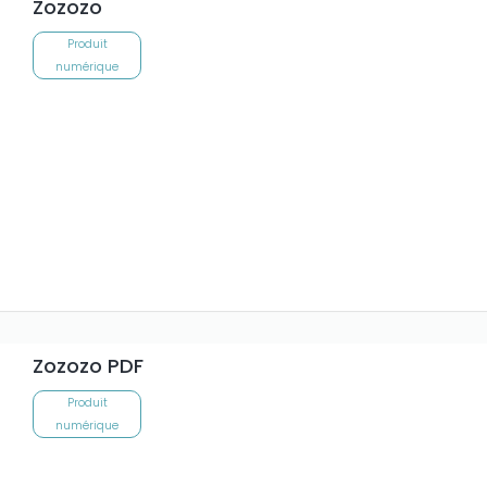
Zozozo
Produit
numérique
Zozozo PDF
Produit
numérique