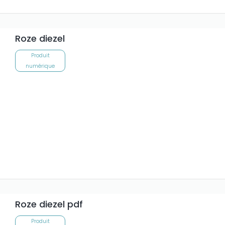
Roze diezel
Produit
numérique
Roze diezel pdf
Produit