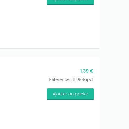
1,39 €
Référence : tl1088apdf
Ajouter au panier