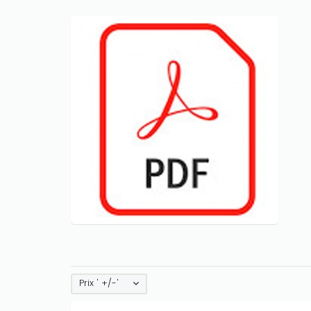
Prix ' +/-'