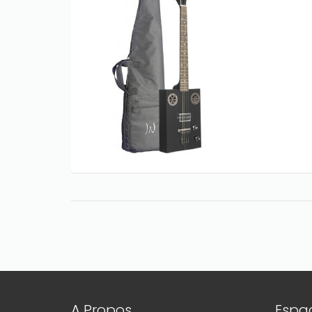
A Propos
Espac