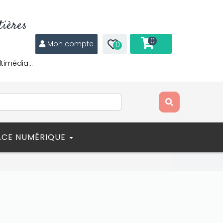
ières
0
Mon compte
0
ltimédia…
ACE NUMÉRIQUE