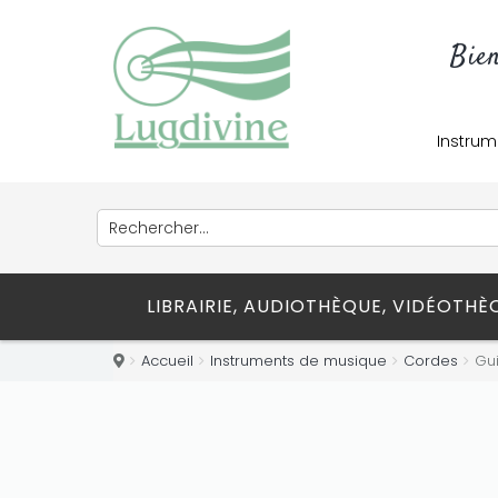
Bie
Only play at
Joo casino
if you really
Instrum
want to win a huge amount on your
credits!
LIBRAIRIE, AUDIOTHÈQUE, VIDÉOTH
Accueil
Instruments de musique
Cordes
Gui