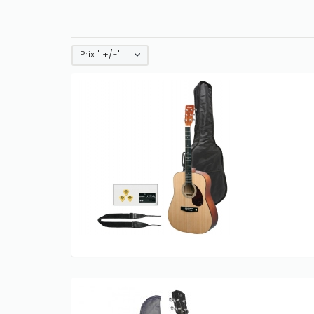
Prix ' +/-'