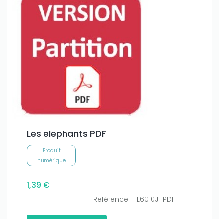
Les elephants PDF
Produit
numérique
1,39 €
Référence : TL6010J_PDF