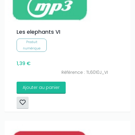
Les elephants VI
Produit
numérique
1,39 €
Référence : TL6010J_VI
Ajouter au panier