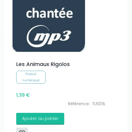
Only play at
Joo casino
if you really want to win a huge
amount on your credits!
Les Animaux Rigolos
Produit
numérique
1,39 €
Référence : TL6011L
Ajouter au panier