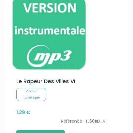
Le Rapeur Des Villes VI
Produit
numérique
1,39 €
Référence : TL6011D_VI