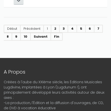
Début
Précédent
1
2
3
4
5
6
7
8
9
10
Suivant
Fin
A Propos
Créées à l'aube du XXIème siècle, les Éditions Musicales
Lugdivine, implantées à Lyon (Lugdunum !), ont
principalement développé leurs activités autour de deux
axes :
-La production, l'Édition et la diffusion d'ouvrages, de CD,
de DVD à vocation éducative