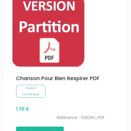
Chanson Pour Bien Respirer PDF
Produit
numérique
1,39 €
Référence : TL6011H_PDF