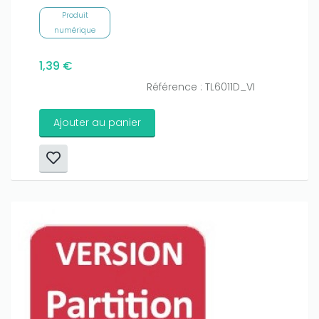
Produit
numérique
1,39 €
Référence : TL6011D_VI
Ajouter au panier