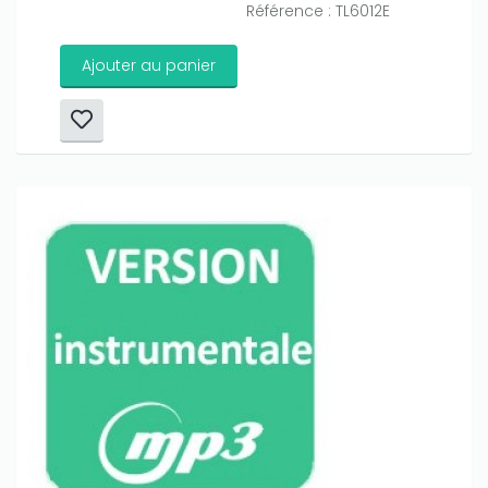
Référence : TL6012E
Ajouter au panier
Only play at
Joo casino
if you really want to win a huge
amount on your credits!