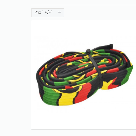
Prix ' +/-'