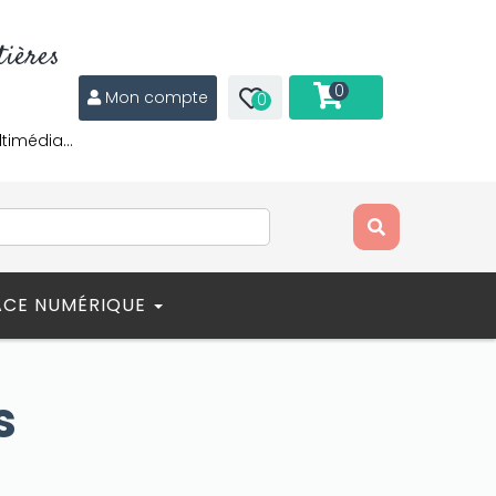
ières
0
Mon compte
0
ltimédia…
ACE NUMÉRIQUE
s