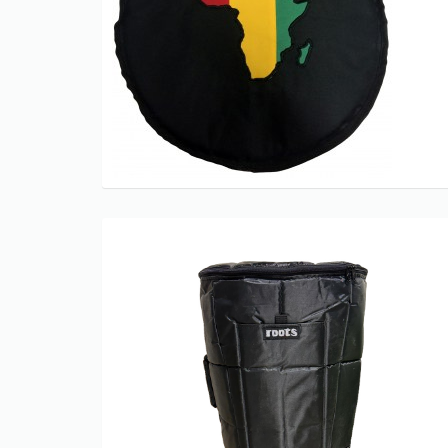
Only play at
Joo casino
if you really
want to win a huge amount on your
credits!