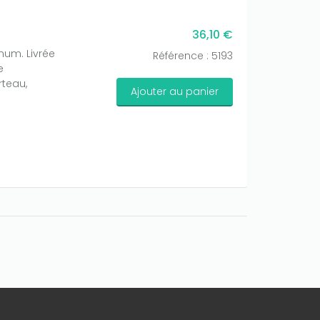
36,10 €
mum. Livrée
Référence : 5193
e
rteau,
Ajouter au panier