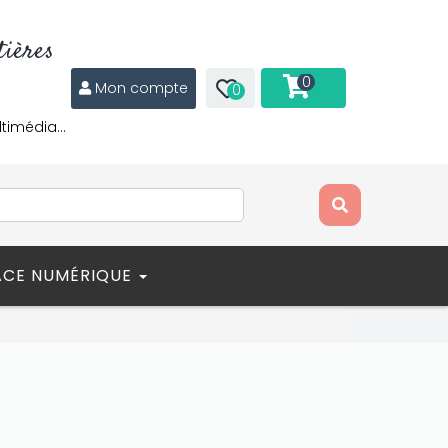
ières
0
Mon compte
0
ltimédia…
ACE NUMÉRIQUE