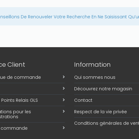
seillons De Renouveler Votre Recherche En Ne Saisissant Qu’u
e Client
Information
ique de commande
Qui sommes nous
Découvrez notre magasin
Points Relais GLS
Contact
tions pour les
Respect de la vie privée
trations
Conditions générales de ven
e commande