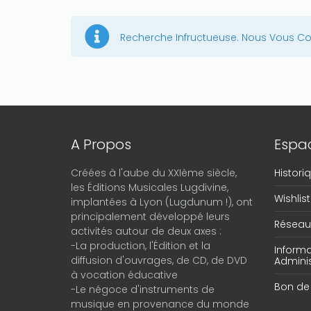
Recherche Infructueuse. Nous Vous Con
A Propos
Espac
Créées à l'aube du XXIème siècle,
Histor
les Éditions Musicales Lugdivine,
Wishlist
implantées à Lyon (Lugdunum !), ont
principalement développé leurs
Réseau 
activités autour de deux axes :
-La production, l'Édition et la
Informa
diffusion d'ouvrages, de CD, de DVD
Adminis
à vocation éducative
Bon d
-Le négoce d'instruments de
musique en provenance du monde