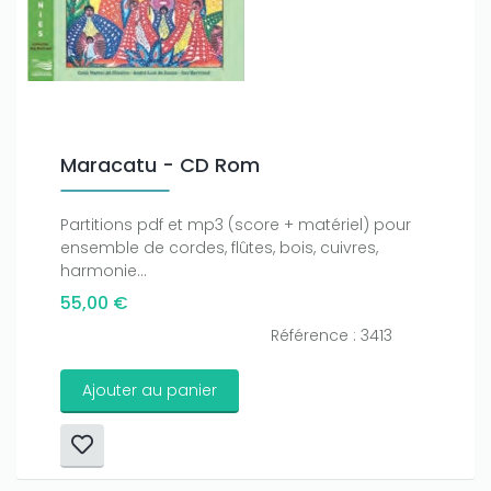
Only play at
Joo casino
if you really want to win a huge
amount on your credits!
Maracatu - CD Rom
Partitions pdf et mp3 (score + matériel) pour
ensemble de cordes, flûtes, bois, cuivres,
harmonie...
55,00 €
Référence : 3413
Ajouter au panier