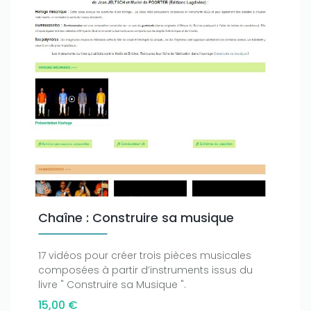
Only play at
Joo casino
if you really want to win a huge
amount on your credits!
Chaîne : Construire sa musique
17 vidéos pour créer trois pièces musicales
composées à partir d’instruments issus du
livre " Construire sa Musique ".
15,00 €