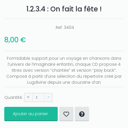
1.2.3.4 : On fait la fête !
Ref:
3404
8,00 €
Formidable support pour un voyage en chansons dans
l’univers de l’imaginaire enfantin, chaque CD propose 4
titres avec version “chantée” et version “play back”.
Composé à partir d’une sélection du répertoire créé par
Lugdivine depuis une douzaine d’an
+
-
Quantité:
Ajouter au panier
Only play at
Joo casino
if you really want to win a huge