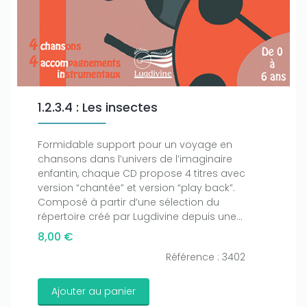
1.2.3.4 : Les insectes
Formidable support pour un voyage en
chansons dans l’univers de l’imaginaire
enfantin, chaque CD propose 4 titres avec
version “chantée” et version “play back”.
Composé à partir d’une sélection du
Only play at
Joo casino
if you really want to win a huge
répertoire créé par Lugdivine depuis une...
amount on your credits!
8,00 €
Référence : 3402
Ajouter au panier