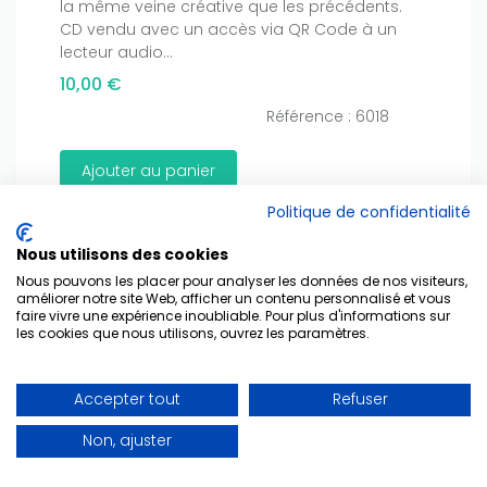
Only play at
Joo casino
if you really want to win a huge
la même veine créative que les précédents.
amount on your credits!
CD vendu avec un accès via QR Code à un
lecteur audio...
10,00 €
Référence : 6018
Ajouter au panier
Politique de confidentialité
Nous utilisons des cookies
Nous pouvons les placer pour analyser les données de nos visiteurs,
améliorer notre site Web, afficher un contenu personnalisé et vous
faire vivre une expérience inoubliable. Pour plus d'informations sur
les cookies que nous utilisons, ouvrez les paramètres.
Accepter tout
Refuser
Non, ajuster