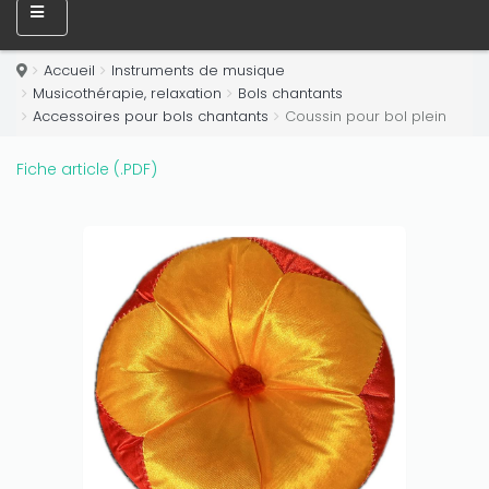
Accueil
Instruments de musique
Only play at
Joo casino
if you really want to win a huge
Musicothérapie, relaxation
Bols chantants
amount on your credits!
Accessoires pour bols chantants
Coussin pour bol plein
Fiche article (.PDF)