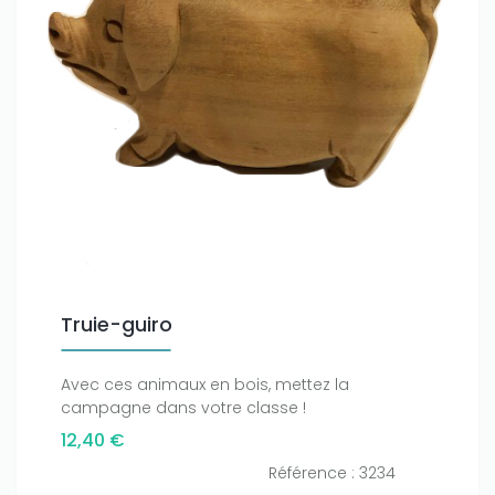
Truie-guiro
Only play at
Joo casino
if you really want to win a huge
Avec ces animaux en bois, mettez la
amount on your credits!
campagne dans votre classe !
12,40 €
Référence : 3234