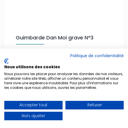
Guimbarde Dan Moi grave N°3
Guimbarde Dan Moi (cuivre jaune).
Politique de confidentialité
11.50 cm
Nous utilisons des cookies
13,40 €
Nous pouvons les placer pour analyser les données de nos visiteurs,
Référence : 3229
améliorer notre site Web, afficher un contenu personnalisé et vous
faire vivre une expérience inoubliable. Pour plus d'informations sur
les cookies que nous utilisons, ouvrez les paramètres.
Ajouter au panier
Accepter tout
Refuser
Non, ajuster