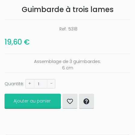
Guimbarde à trois lames
Ref:
5318
19,60 €
Only play at
Joo casino
if you really want to win a huge
amount on your credits!
Assemblage de 3 guimbardes.
6 cm
+
-
Quantité:
Ajouter au panier