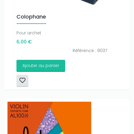
Colophane
Pour archet
6,00 €
Référence : 9037
Ajouter au panier
Only play at
Joo casino
if you really want to win a huge