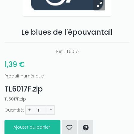
Le blues de l'épouvantail
Only play at
Joo casino
if you really want to win a huge
amount on your credits!
Ref:
TL6017F
1,39 €
Produit numérique
TL6017F.zip
TL6017F.zip
+
-
Quantité:
Ajouter au panier