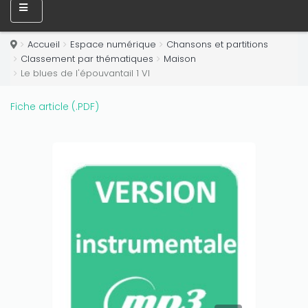
Only play at
Joo casino
if you really want to win a huge
amount on your credits!
Accueil
Espace numérique
Chansons et partitions
Classement par thématiques
Maison
Le blues de l'épouvantail 1 VI
Fiche article (.PDF)