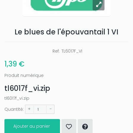
Le blues de l'épouvantail 1 VI
Ref:
TL6017F_VI
1,39 €
Produit numérique
tl6017f_vi.zip
tl6017f_vi.zip
+
-
Quantité:
Ajouter au panier