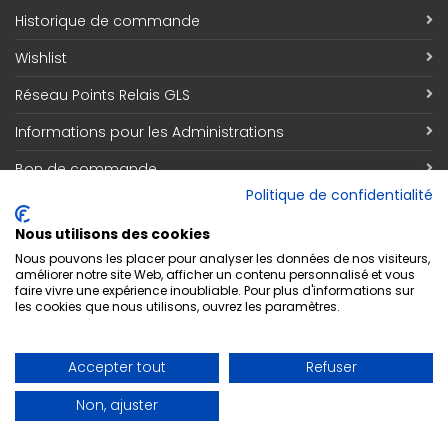
Historique de commande
Wishlist
Réseau Points Relais GLS
Informations pour les Administrations
Bon de commande
Politique de confidentialité
Information
Nous utilisons des cookies
Qui sommes nous
Nous pouvons les placer pour analyser les données de nos visiteurs,
améliorer notre site Web, afficher un contenu personnalisé et vous
faire vivre une expérience inoubliable. Pour plus d'informations sur
Découvrez notre magasin
les cookies que nous utilisons, ouvrez les paramètres.
Contact
Accepter tout
Refuser
Respect de la vie privée
Non, ajuster
Conditions générales de vente