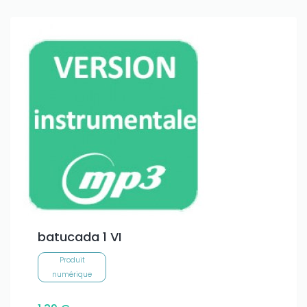
Only play at
Joo casino
if you really want to win a huge
amount on your credits!
batucada 1 VI
Produit
numérique