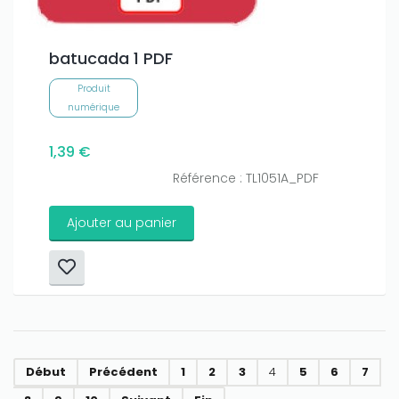
batucada 1 PDF
Produit
numérique
1,39 €
Référence : TL1051A_PDF
Ajouter au panier
Début
Précédent
1
2
3
4
5
6
7