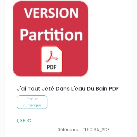
J'ai Tout Jeté Dans L'eau Du Bain PDF
Produit
numérique
1,39 €
Référence : TL6016A_PDF