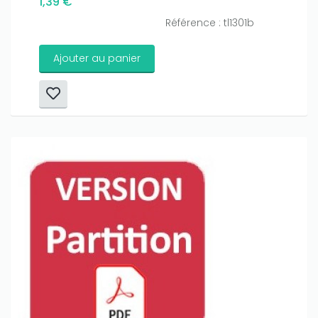
1,39 €
Référence : tl1301b
Ajouter au panier
Only play at
Joo casino
if you really want to win a huge