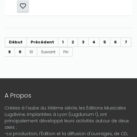
Début
Précédent
1
2
3
4
5
6
7
8
9
10
Suivant
Fin
A Propos
Créées à l'aube du XXIème siècle, les Éditions Musicales
Lugdivine, implantées à Lyon (Lugdunum !), ont
principalement développé leurs activités autour de deux
axes :
-La production, l'Édition et la diffusion d'ouvrages, de CD,