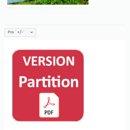
Prix ' +/-'