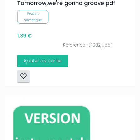
Tomorrow,we're gonna groove pdf
Produit
numérique
1,39 €
Référence : tl1082j_pdf
Ajouter au panier