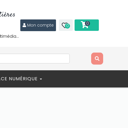
ières
0
Mon compte
0
ltimédia…
ACE NUMÉRIQUE