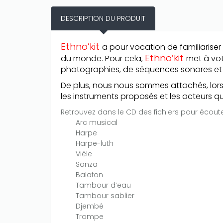
DESCRIPTION DU PRODUIT
Only play at
Joo casino
if you really
Ethno’kit
a pour vocation de familiariser
want to win a huge amount on your
Ethno’kit
du monde. Pour cela,
met à vot
credits!
photographies, de séquences sonores et 
De plus, nous nous sommes attachés, lorsq
les instruments proposés et les acteurs qu
Retrouvez dans le CD des fichiers pour écouter,
Arc musical
Harpe
Harpe-luth
Vièle
Sanza
Balafon
Tambour d’eau
Tambour sablier
Djembé
Trompe