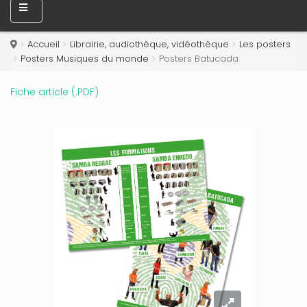
Accueil
Librairie, audiothèque, vidéothèque
Les posters
Posters Musiques du monde
Posters Batucada
Only play at
Joo casino
if you really want to win a huge
Fiche article (.PDF)
amount on your credits!