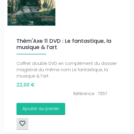
Only play at
Thèm'Axe 11 DVD : Le fantastique, la
Joo casino
if you really want to win a huge
amount on your credits!
musique & l’art
Coffret double DVD en complément du dossier
magistral du même nom Le fantastique, la
musique & l’art.
22,00 €
Référence : 7357
Ajouter au panier