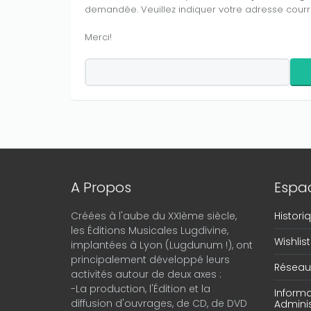
demandée. Veuillez indiquer votre adresse courri
Merci!
A Propos
Espac
Créées à l'aube du XXIème siècle,
Histor
les Éditions Musicales Lugdivine,
Wishlist
implantées à Lyon (Lugdunum !), ont
principalement développé leurs
Réseau 
activités autour de deux axes :
-La production, l'Édition et la
Informa
diffusion d'ouvrages, de CD, de DVD
Adminis