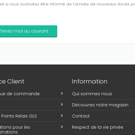
el si vous souhaitez être informé de l'arrivée de nouveaux stocks po
e Client
Information
ique de commande
Qui sommes nous
Découvrez notre magasin
Points Relais GLS
Contact
tions pour les
Respect de la vie privée
trations