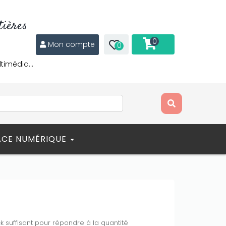
ières
0
Mon compte
0
ltimédia…
ACE NUMÉRIQUE
ck suffisant pour répondre à la quantité