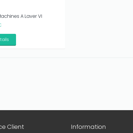
Machines A Laver VI
€
tails
e Client
Information