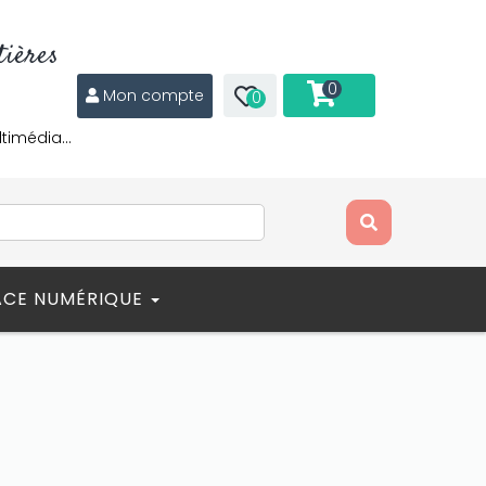
ières
0
Mon compte
0
ltimédia…
ACE NUMÉRIQUE