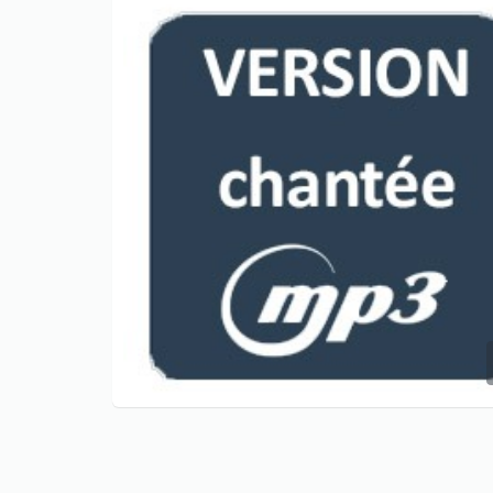
Only play at
Joo casino
if you really
want to win a huge amount on your
credits!