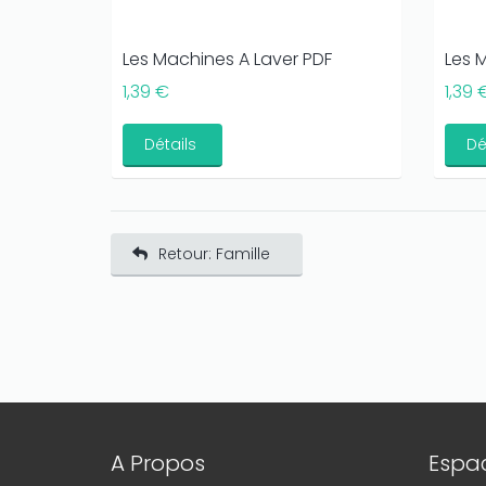
Les Machines A Laver PDF
Les 
1,39 €
1,39 
Détails
Dé
Retour: Famille
A Propos
Espac