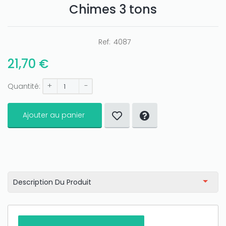
Chimes 3 tons
Ref:
4087
21,70 €
+
-
Quantité:
Only play at
Joo casino
if you really want to win a huge
Ajouter au panier
amount on your credits!
Description Du Produit