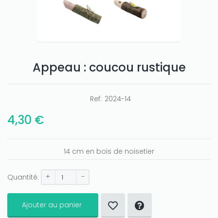
Appeau : coucou rustique
Ref:
2024-14
4,30 €
Only play at
Joo casino
if you really want to win a huge
amount on your credits!
14 cm en bois de noisetier
+
-
Quantité:
Ajouter au panier