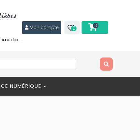
ières
0
Mon compte
0
ltimédia…
ACE NUMÉRIQUE