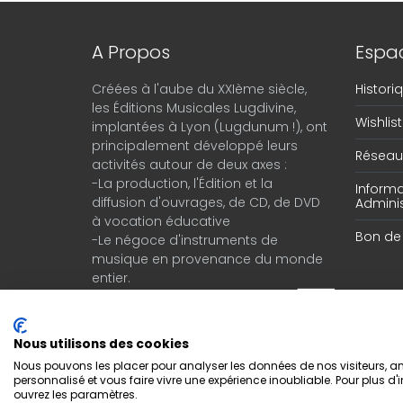
A Propos
Espac
Créées à l'aube du XXIème siècle,
Histor
les Éditions Musicales Lugdivine,
Wishlist
implantées à Lyon (Lugdunum !), ont
principalement développé leurs
Réseau 
activités autour de deux axes :
-La production, l'Édition et la
Informa
diffusion d'ouvrages, de CD, de DVD
Adminis
à vocation éducative
Bon d
-Le négoce d'instruments de
musique en provenance du monde
entier.
Nous utilisons des cookies
Nous pouvons les placer pour analyser les données de nos visiteurs, amé
personnalisé et vous faire vivre une expérience inoubliable. Pour plus d'
ouvrez les paramètres.