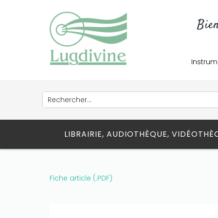
Bie
Instrum
Only play at
Joo casino
if you really
want to win a huge amount on your
credits!
LIBRAIRIE, AUDIOTHÈQUE, VIDÉOTH
Fiche article (.PDF)