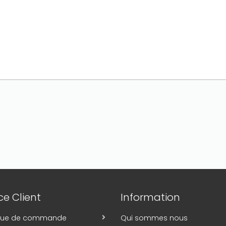
e Client
Information
ique de commande
Qui sommes nous