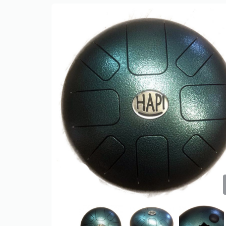
Only play at
Joo casino
if you really
want to win a huge amount on your
credits!