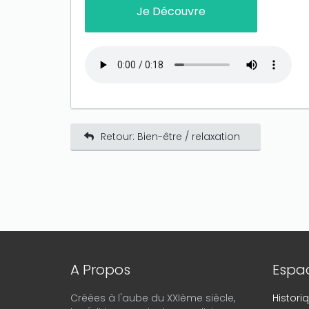
Je Découvre
Retour: Bien-être / relaxation
A Propos
Espac
Créées à l'aube du XXIème siècle,
Histor