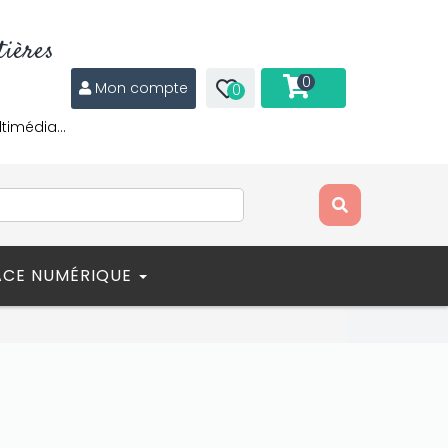
ières
0
Mon compte
0
ltimédia…
ACE NUMÉRIQUE