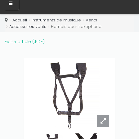
Accueil
Instruments de musique
Vents
Accessoires vents
Harnais pour saxophone
Only play at
Joo casino
if you really want to win a huge
amount on your credits!
Fiche article (.PDF)