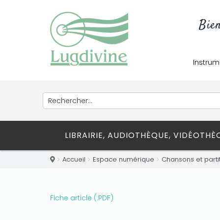
Only play at
Joo casino
if you really
Bie
want to win a huge amount on your
credits!
Instrum
LIBRAIRIE, AUDIOTHÈQUE, VIDÉOTH
Accueil
Espace numérique
Chansons et parti
Fiche article (.PDF)