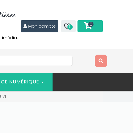
ières
0
Mon compte
0
ltimédia…
ACE NUMÉRIQUE
t VI