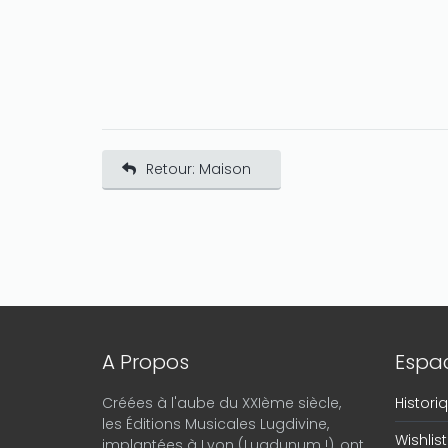
Retour: Maison
A Propos
Espac
Créées à l'aube du XXIème siècle,
Histor
les Éditions Musicales Lugdivine,
Wishlist
implantées à Lyon (Lugdunum !), ont