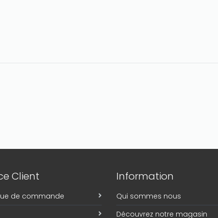
e Client
Information
ique de commande
Qui sommes nous
Découvrez notre magasin