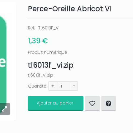
Perce-Oreille Abricot VI
Ref:
TL6013F_VI
1,39 €
Produit numérique
tl6013f_vi.zip
tl6013f_vi.zip
+
-
Quantité:
Ajouter au panier