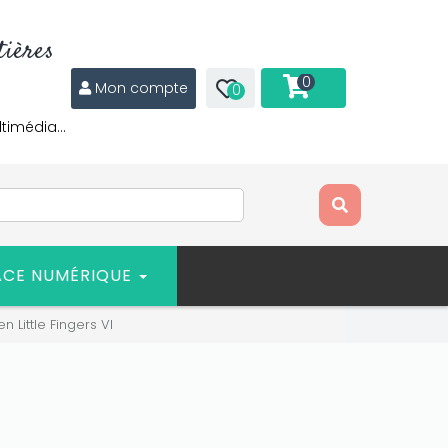
ières
0
Mon compte
0
ltimédia…
ACE NUMÉRIQUE
en Little Fingers VI