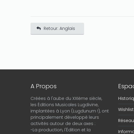
Retour: Anglais
A Propos
Espac
Créées à l'aube du XXIème siècle,
Histor
les Éditions Musicales Lugdivine,
Wishlist
implantées à Lyon (Lugdunum !), ont
principalement développé leurs
Réseau 
activités autour de deux axes :
-La production, l'Édition et la
Informa