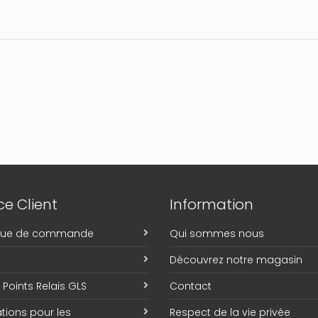
e Client
Information
ique de commande
Qui sommes nous
Découvrez notre magasin
Points Relais GLS
Contact
tions pour les
Respect de la vie privée