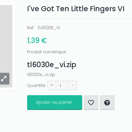
I've Got Ten Little Fingers VI
Ref:
TL6030E_VI
1,39 €
Produit numérique
tl6030e_vi.zip
tl6030e_vi.zip
+
-
Quantité:
Ajouter au panier