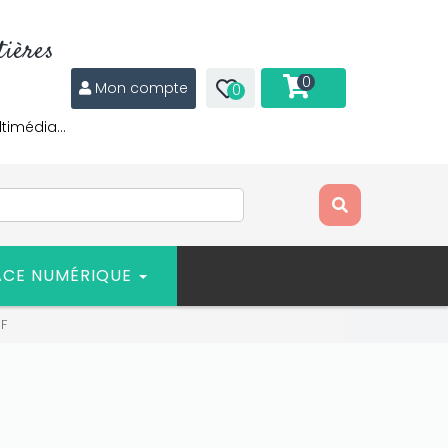
ières
0
Mon compte
0
ltimédia…
ACE NUMÉRIQUE
DF