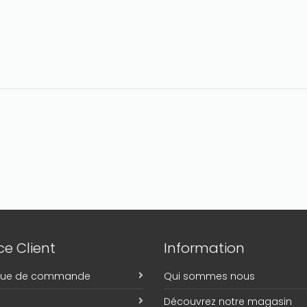
e Client
Information
ique de commande
Qui sommes nous
Découvrez notre magasin