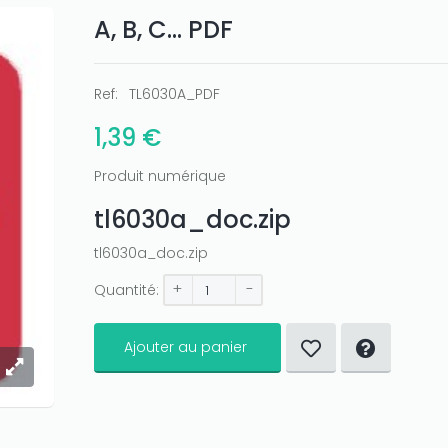
A, B, C... PDF
Ref:
TL6030A_PDF
1,39 €
Produit numérique
tl6030a_doc.zip
tl6030a_doc.zip
+
-
Quantité:
Ajouter au panier