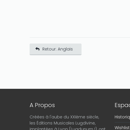
Retour: Anglais
A Propos
Espac
Créées à l'aube du XXIème siècle,
Histor
les Éditions Musicales Lugdivine,
Wishlist
implantées à Lyon (Lugdunum !), ont