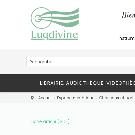
Only play at
Joo casino
if you really
Bie
want to win a huge amount on your
credits!
Instrum
LIBRAIRIE, AUDIOTHÈQUE, VIDÉOTH
Accueil
Espace numérique
Chansons et parti
Fiche article (.PDF)