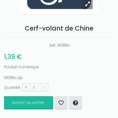
Only play at
Cerf-volant de Chine
Joo casino
if you really want to win a huge
amount on your credits!
Ref:
tl1088c
1,39 €
Produit numérique
tl1088c.zip
+
-
Quantité:
Ajouter au panier