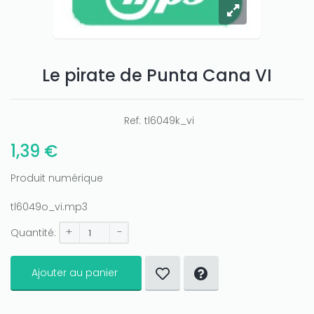
Le pirate de Punta Cana VI
Ref:
tl6049k_vi
1,39 €
Produit numérique
tl6049o_vi.mp3
+
-
Quantité:
Ajouter au panier