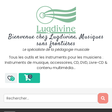
Bienvenue chez Lugdivine, Musiques
sans frontières
Le spécialiste de la pédagogie musicale
Tous les outils et les instruments pour les musiciens :
Instruments de musique, accessoires, CD, DVD, Livre-CD &
contenu multimédia…
0
0
Only play at
Joo casino
if you really want to win a huge
amount on your credits!