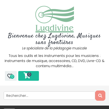
Bienvenue chez Lugdivine, Musiques
sans frontières
Le spécialiste de la pédagogie musicale
Tous les outils et les instruments pour les musiciens :
Instruments de musique, accessoires, CD, DVD, Livre-CD &
contenu multimédia…
0
0
Only play at
Joo casino
if you really want to win a huge
amount on your credits!