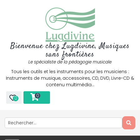
Bienvenue chez Lugdivine, Musiques
sans frontières
Le spécialiste de la pédagogie musicale
Tous les outils et les instruments pour les musiciens :
Instruments de musique, accessoires, CD, DVD, Livre-CD &
contenu multimédia…
0
0
Only play at
Joo casino
if you really want to win a huge
amount on your credits!