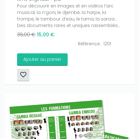
Pour découvrir en images et en vidéos l’arc
musical, la n’goni, le djembé, la harpe, la
Only play at
Joo casino
if you really want to win a huge
trompe, le tambour d’eau, le tama, la sanza…
amount on your credits!
Des documents rares et uniques rassemblés...
39,00 €
15,00 €
Référence : 1201
Ajouter au panier