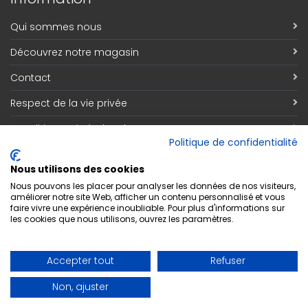
Qui sommes nous
Découvrez notre magasin
Contact
Respect de la vie privée
Conditions générales de vente
Politique de confidentialité
Inscription Newsletter
Nous utilisons des cookies
Adresse email
*
Nous pouvons les placer pour analyser les données de nos visiteurs,
améliorer notre site Web, afficher un contenu personnalisé et vous
faire vivre une expérience inoubliable. Pour plus d'informations sur
les cookies que nous utilisons, ouvrez les paramètres.
S'abonner
Accepter tout
Refuser
Non, ajuster