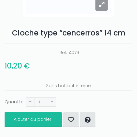
Cloche type “cencerros” 14 cm
Ref:
4076
10,20 €
Sans battant interne
+
-
Quantité:
Only play at
Joo casino
if you really want to win a huge
Ajouter au panier
amount on your credits!