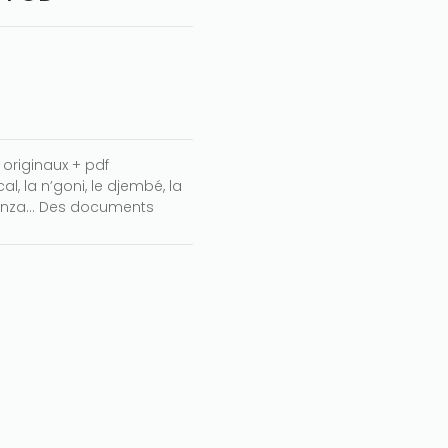
 originaux + pdf
l, la n’goni, le djembé, la
 sanza… Des documents