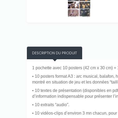
DESCRIPTION DU PRODUIT
1 pochette avec 10 posters (42 cm x 30 cm) + 
• 10 posters format A3 : arc musical, balafon,
Only play at
Joo casino
if you really
montré en situation de jeu et les données “tail
want to win a huge amount on your
credits!
• 10 textes de présentation (disponibles en p
d’information indispensable pour présenter l’i
• 10 extraits “audio”.
• 10 vidéos-clips d’environ 3 mn chacun, pour