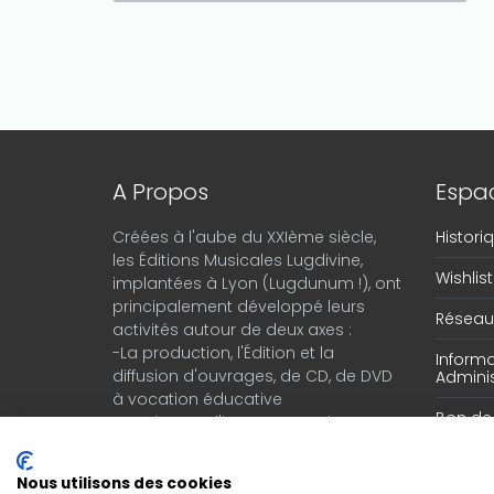
A Propos
Espac
Créées à l'aube du XXIème siècle,
Histor
les Éditions Musicales Lugdivine,
Wishlist
implantées à Lyon (Lugdunum !), ont
principalement développé leurs
Réseau 
activités autour de deux axes :
-La production, l'Édition et la
Informa
diffusion d'ouvrages, de CD, de DVD
Adminis
à vocation éducative
Bon d
-Le négoce d'instruments de
musique en provenance du monde
entier.
Nous utilisons des cookies