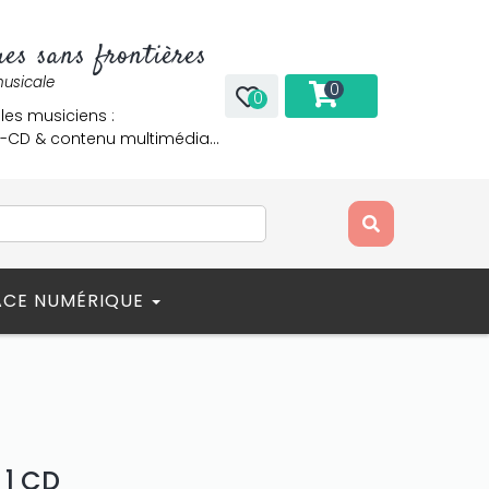
es sans frontières
musicale
0
0
 les musiciens :
re-CD & contenu multimédia…
ACE NUMÉRIQUE
 1 CD