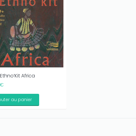
Ethno’Kit Africa
 €
outer au panier