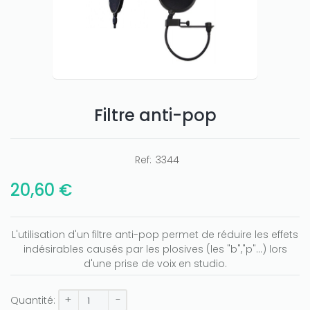
Filtre anti-pop
Only play at
Joo casino
if you really want to win a huge
amount on your credits!
Ref:
3344
20,60 €
L'utilisation d'un filtre anti-pop permet de réduire les effets
indésirables causés par les plosives (les "b","p"...) lors
d'une prise de voix en studio.
+
-
Quantité: